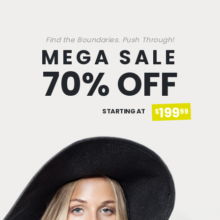
Find the Boundaries. Push Through!
MEGA SALE
70% OFF
199
STARTING AT
$
99