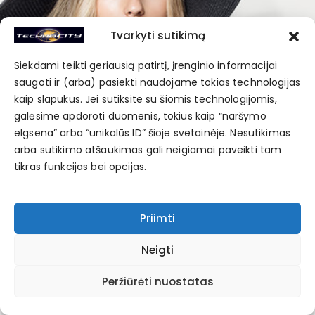
Tvarkyti sutikimą
Siekdami teikti geriausią patirtį, įrenginio informacijai
saugoti ir (arba) pasiekti naudojame tokias technologijas
kaip slapukus. Jei sutiksite su šiomis technologijomis,
galėsime apdoroti duomenis, tokius kaip “naršymo
elgsena” arba “unikalūs ID” šioje svetainėje. Nesutikimas
arba sutikimo atšaukimas gali neigiamai paveikti tam
tikras funkcijas bei opcijas.
Priimti
Neigti
Peržiūrėti nuostatas