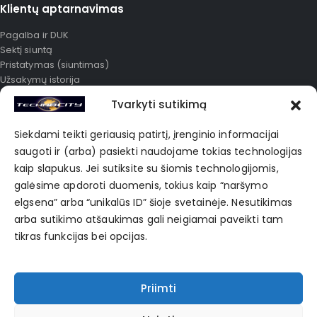
Klientų aptarnavimas
Pagalba ir DUK
Sektį siuntą
Pristatymas (siuntimas)
Užsakymų istorija
Išplėstinė paieška
Tvarkyti sutikimą
Mano paskyra
Karjera
Siekdami teikti geriausią patirtį, įrenginio informacijai
Apie mus
saugoti ir (arba) pasiekti naudojame tokias technologijas
Korporatyvinė prekyba
kaip slapukus. Jei sutiksite su šiomis technologijomis,
Privatumo politika
galėsime apdoroti duomenis, tokius kaip “naršymo
elgsena” arba “unikalūs ID” šioje svetainėje. Nesutikimas
POPULIARIAUSIOS ŽYMĖS
arba sutikimo atšaukimas gali neigiamai paveikti tam
tikras funkcijas bei opcijas.
Bag
Black
Blue
Clothes
Fashion
Hub
Jean
Shirt
Skirt
Sports
Sweater
Winter
Priimti