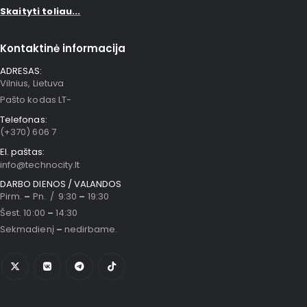
Skaityti toliau...
Kontaktinė informacija
ADRESAS:
Vilnius, Lietuva
Pašto kodas LT-
Telefonas:
(+370) 606 7
El. paštas:
info@technocity.lt
DARBO DIENOS / VALANDOS
Pirm.
–
Pn. / 9:30
–
19:30
Šest. 10:00
–
14:30
Sekmadienį
–
nedirbame.