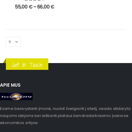
4.00
out of 5
55,00
€
–
66,00
€
Get In Touch
APIE MUS
Esame besivystanti įmonė, nuolat žvelgianti į ateitį, visada atidaryta
naujoms idėjoms bei ieškanti plataus bendradarbiavimo įvairiose
ekonomikos srityse.