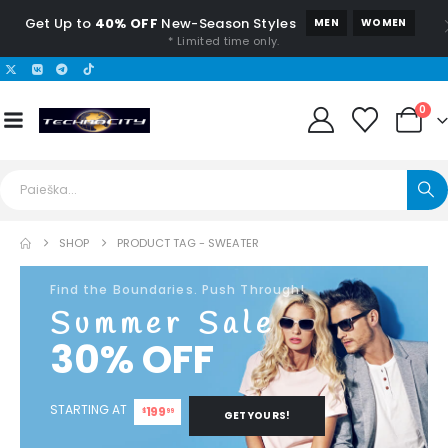
Get Up to
40% OFF
New-Season Styles
MEN
WOMEN
* Limited time only.
0
SHOP
PRODUCT TAG -
SWEATER
Find the Boundaries. Push Through!
Summer Sale
30% OFF
STARTING AT
199
$
99
GET YOURS!