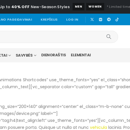
Up to
40% OFF
New-Season Styles
MEN
WOMEN
* Limited time
NO PAGEIDAVIMAI
KREPŠELIS
LOG IN
DIENORAŠTIS
ELEMENTAI
TAI
SAVYBĖS
imations Shortcodes” use_theme_fonts=”yes” el_class=”sho
_column_text][vc_separator color=”custom” gap=”tall” gradi
_img_size=”200×140″ alignment=”center” el_class=”m-b-none” c
ges/device.png” label=””]
”tag:h4|text_align:left” use_theme_fonts=”yes”][vc_column_te
diam posuere porta. Quisque ut nulla at nunc
vehicula
lacinia. Pro