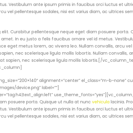
etus. Vestibulum ante ipsum primis in faucibus orci luctus et ultri
rcu vel pellentesque sodales, nisi est varius diam, ac ultrices se
 elit. Curabitur pellentesque neque eget diam posuere porta. 
it amet. In eu justo a felis faucibus ornare vel id metus. Vestib
Fusce eget metus lorem, ac viverra leo. Nullam convallis, arcu vel
apien, nec scelerisque ligula mollis lobortis. Nullam convallis, a
tpat sapien, nec scelerisque ligula mollis lobortis.[/vc_column_
vc_column]
_img_size=”200×140″ alignment=”center” el_class=”m-b-none” c
ges/device.png” label=””]
r=”tag:h4|text_align:left” use_theme_fonts=”yes”][vc_column_
diam posuere porta. Quisque ut nulla at nunc
vehicula
lacinia. Pro
etus. Vestibulum ante ipsum primis in faucibus orci luctus et ultri
rcu vel pellentesque sodales, nisi est varius diam, ac ultrices se