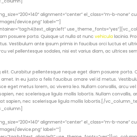
vc_column]
_img_size=”200×140″ alignment=”center” el_class=”m-b-none” c
ges/device.png” label=””]
tainer=”tag:h4|text_align:left” use_theme_fonts=”yes”][vc_co
diam posuere porta. Quisque ut nulla at nunc
vehicula
lacinia. Pro
etus. Vestibulum ante ipsum primis in faucibus orci luctus et ultri
rcu vel pellentesque sodales, nisi est varius diam, ac ultrices se
 elit. Curabitur pellentesque neque eget diam posuere porta. 
it amet. In eu justo a felis faucibus ornare vel id metus. Vestib
Fusce eget metus lorem, ac viverra leo. Nullam convallis, arcu vel
apien, nec scelerisque ligula mollis lobortis. Nullam convallis, a
tpat sapien, nec scelerisque ligula mollis lobortis.[/vc_column_
vc_column]
_img_size=”200×140″ alignment=”center” el_class=”m-b-none” c
ges/device.png” label=””]
r=”tag:h4|text_align:left” use_theme_fonts=”yes”][vc_column_