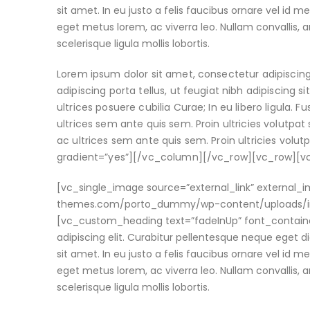
sit amet. In eu justo a felis faucibus ornare vel id m
eget metus lorem, ac viverra leo. Nullam convallis, a
scelerisque ligula mollis lobortis.
Lorem ipsum dolor sit amet, consectetur adipiscing
adipiscing porta tellus, ut feugiat nibh adipiscing s
ultrices posuere cubilia Curae; In eu libero ligula. 
ultrices sem ante quis sem. Proin ultricies volutpat s
ac ultrices sem ante quis sem. Proin ultricies volu
gradient=”yes”][/vc_column][/vc_row][vc_row][
[vc_single_image source=”external_link” external
themes.com/porto_dummy/wp-content/uploads/ima
[vc_custom_heading text=”fadeInUp” font_containe
adipiscing elit. Curabitur pellentesque neque eget 
sit amet. In eu justo a felis faucibus ornare vel id m
eget metus lorem, ac viverra leo. Nullam convallis, a
scelerisque ligula mollis lobortis.