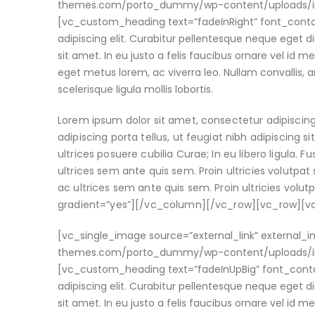
themes.com/porto_dummy/wp-content/uploads/ima
[vc_custom_heading text=”fadeInRight” font_conta
adipiscing elit. Curabitur pellentesque neque eget 
sit amet. In eu justo a felis faucibus ornare vel id m
eget metus lorem, ac viverra leo. Nullam convallis, a
scelerisque ligula mollis lobortis.
Lorem ipsum dolor sit amet, consectetur adipiscing
adipiscing porta tellus, ut feugiat nibh adipiscing s
ultrices posuere cubilia Curae; In eu libero ligula. 
ultrices sem ante quis sem. Proin ultricies volutpat s
ac ultrices sem ante quis sem. Proin ultricies volu
gradient=”yes”][/vc_column][/vc_row][vc_row][
[vc_single_image source=”external_link” external
themes.com/porto_dummy/wp-content/uploads/ima
[vc_custom_heading text=”fadeInUpBig” font_conta
adipiscing elit. Curabitur pellentesque neque eget 
sit amet. In eu justo a felis faucibus ornare vel id m