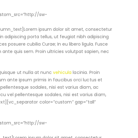
ustom_src=”http://sw-
lumn_text]Lorem ipsum dolor sit amet, consectetur
in adipiscing porta tellus, ut feugiat nibh adipiscing
ces posuere cubilia Curae; In eu libero ligula. Fusce
m ante quis sem. Proin ultricies volutpat sapien, nec
Quisque ut nulla at nunc
vehicula
lacinia. Proin
ulum ante ipsum primis in faucibus orci luctus et
 pellentesque sodales, nisi est varius diam, ac
rcu vel pellentesque sodales, nisi est varius diam,
text][vc_separator color=”custom” gap=”tall”
ustom_src=”http://sw-
text]Lorem ipsum dolor sit amet, consectetur