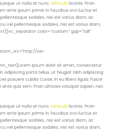
Quisque ut nulla at nunc
vehicula
lacinia. Proin
ulum ante ipsum primis in faucibus orci luctus et
 pellentesque sodales, nisi est varius diam, ac
rcu vel pellentesque sodales, nisi est varius diam,
text][vc_separator color=”custom” gap=”tall”
ustom_src=”http://sw-
mn_text]Lorem ipsum dolor sit amet, consectetur
in adipiscing porta tellus, ut feugiat nibh adipiscing
ces posuere cubilia Curae; In eu libero ligula. Fusce
m ante quis sem. Proin ultricies volutpat sapien, nec
Quisque ut nulla at nunc
vehicula
lacinia. Proin
ulum ante ipsum primis in faucibus orci luctus et
 pellentesque sodales, nisi est varius diam, ac
rcu vel pellentesque sodales, nisi est varius diam,