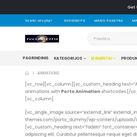
Get 
Sveiki atvykę!
SUSISIEKITE
MANO PASKYRA
MA
PAGRINDINIS
KATEGORIJOS
ELEMENTAI
PRODUK
ANIMATIONS
[vc_row][vc_column][vc_custom_heading text=”An
animations with
Porto Animation
shortcodes.[/vc
[vc_column]
[vc_single_image source=”external_link” external
themes.com/porto_dummy/wp-content/uploads/ima
[vc_custom_heading text=”fadeIn” font_container=
adipiscing elit. Curabitur pellentesque neque eget 