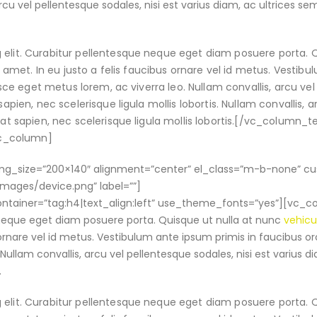
rcu vel pellentesque sodales, nisi est varius diam, ac ultrices se
 elit. Curabitur pellentesque neque eget diam posuere porta. 
it amet. In eu justo a felis faucibus ornare vel id metus. Vestib
Fusce eget metus lorem, ac viverra leo. Nullam convallis, arcu vel
apien, nec scelerisque ligula mollis lobortis. Nullam convallis, a
tpat sapien, nec scelerisque ligula mollis lobortis.[/vc_column_
vc_column]
_img_size=”200×140″ alignment=”center” el_class=”m-b-none” c
ges/device.png” label=””]
tainer=”tag:h4|text_align:left” use_theme_fonts=”yes”][vc_co
 neque eget diam posuere porta. Quisque ut nulla at nunc
vehicu
 ornare vel id metus. Vestibulum ante ipsum primis in faucibus orc
 Nullam convallis, arcu vel pellentesque sodales, nisi est varius d
.
 elit. Curabitur pellentesque neque eget diam posuere porta. 