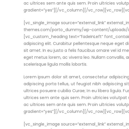
ac ultrices sem ante quis sem. Proin ultricies volu
gradient=”yes”][/vc_column][/vc_row][vc_row][
[vc_single_image source=”external_link” external
themes.com/porto_dummy/wp-content/uploads/ima
[vc_custom_heading text=”fadeInLeft” font_contain
adipiscing elit. Curabitur pellentesque neque eget 
sit amet. In eu justo a felis faucibus ornare vel id m
eget metus lorem, ac viverra leo. Nullam convallis, a
scelerisque ligula mollis lobortis.
Lorem ipsum dolor sit amet, consectetur adipiscing
adipiscing porta tellus, ut feugiat nibh adipiscing s
ultrices posuere cubilia Curae; In eu libero ligula. 
ultrices sem ante quis sem. Proin ultricies volutpat s
ac ultrices sem ante quis sem. Proin ultricies volu
gradient=”yes”][/vc_column][/vc_row][vc_row][
[vc_single_image source=”external_link” external