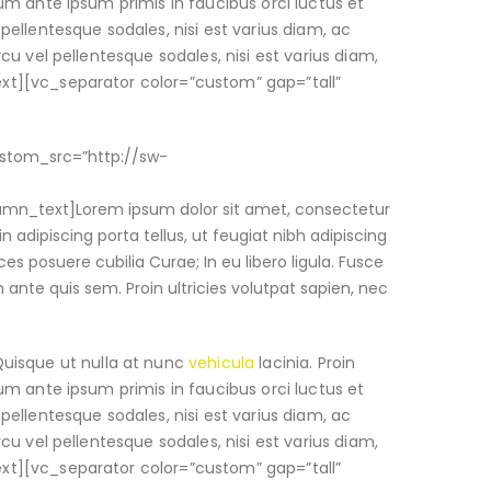
ulum ante ipsum primis in faucibus orci luctus et
 pellentesque sodales, nisi est varius diam, ac
rcu vel pellentesque sodales, nisi est varius diam,
text][vc_separator color=”custom” gap=”tall”
ustom_src=”http://sw-
umn_text]Lorem ipsum dolor sit amet, consectetur
in adipiscing porta tellus, ut feugiat nibh adipiscing
ces posuere cubilia Curae; In eu libero ligula. Fusce
m ante quis sem. Proin ultricies volutpat sapien, nec
Quisque ut nulla at nunc
vehicula
lacinia. Proin
ulum ante ipsum primis in faucibus orci luctus et
 pellentesque sodales, nisi est varius diam, ac
rcu vel pellentesque sodales, nisi est varius diam,
text][vc_separator color=”custom” gap=”tall”