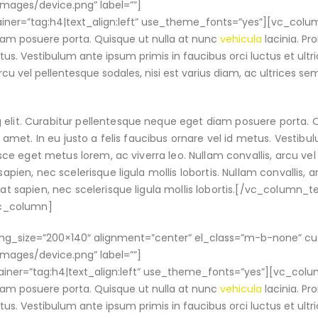
ges/device.png” label=””]
iner=”tag:h4|text_align:left” use_theme_fonts=”yes”][vc_colu
diam posuere porta. Quisque ut nulla at nunc
vehicula
lacinia. Pro
etus. Vestibulum ante ipsum primis in faucibus orci luctus et ultri
rcu vel pellentesque sodales, nisi est varius diam, ac ultrices se
 elit. Curabitur pellentesque neque eget diam posuere porta. 
it amet. In eu justo a felis faucibus ornare vel id metus. Vestib
Fusce eget metus lorem, ac viverra leo. Nullam convallis, arcu vel
apien, nec scelerisque ligula mollis lobortis. Nullam convallis, a
tpat sapien, nec scelerisque ligula mollis lobortis.[/vc_column_
vc_column]
_img_size=”200×140″ alignment=”center” el_class=”m-b-none” c
ges/device.png” label=””]
iner=”tag:h4|text_align:left” use_theme_fonts=”yes”][vc_colu
diam posuere porta. Quisque ut nulla at nunc
vehicula
lacinia. Pro
etus. Vestibulum ante ipsum primis in faucibus orci luctus et ultri