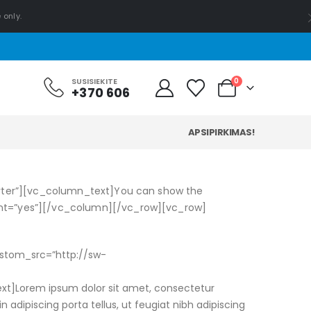
 only.
0
SUSISIEKITE
+370 606
APSIPIRKIMAS!
rter”][vc_column_text]You can show the
ent=”yes”][/vc_column][/vc_row][vc_row]
ustom_src=”http://sw-
xt]Lorem ipsum dolor sit amet, consectetur
in adipiscing porta tellus, ut feugiat nibh adipiscing