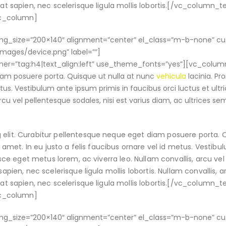
tpat sapien, nec scelerisque ligula mollis lobortis.[/vc_column_
vc_column]
_img_size=”200×140″ alignment=”center” el_class=”m-b-none” c
ges/device.png” label=””]
er=”tag:h4|text_align:left” use_theme_fonts=”yes”][vc_column
diam posuere porta. Quisque ut nulla at nunc
vehicula
lacinia. Pro
etus. Vestibulum ante ipsum primis in faucibus orci luctus et ultri
rcu vel pellentesque sodales, nisi est varius diam, ac ultrices se
 elit. Curabitur pellentesque neque eget diam posuere porta. 
it amet. In eu justo a felis faucibus ornare vel id metus. Vestib
Fusce eget metus lorem, ac viverra leo. Nullam convallis, arcu vel
apien, nec scelerisque ligula mollis lobortis. Nullam convallis, a
tpat sapien, nec scelerisque ligula mollis lobortis.[/vc_column_
vc_column]
_img_size=”200×140″ alignment=”center” el_class=”m-b-none” c