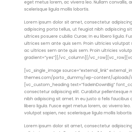
eget metus lorem, ac viverra leo. Nullam convallis, a
scelerisque ligula mollis lobortis.
Lorem ipsum dolor sit amet, consectetur adipiscing
adipiscing porta tellus, ut feugiat nibh adipiscing s
ultrices posuere cubilia Curae; In eu libero ligula. 
ultrices sem ante quis sem. Proin ultricies volutpat s
ac ultrices sem ante quis sem. Proin ultricies volu
gradient=”yes”][/vc_column][/vc_row][vc_row][
[vc_single_image source=”external_link” external
themes.com/porto_dummy/wp-content/uploads/ima
[vc_custom_heading text=”fadeInDownBig” font_con
consectetur adipiscing elit. Curabitur pellentesque
nibh adipiscing sit amet. In eu justo a felis faucibus
libero ligula. Fusce eget metus lorem, ac viverra leo.
volutpat sapien, nec scelerisque ligula mollis lobortis
Lorem ipsum dolor sit amet, consectetur adipiscing