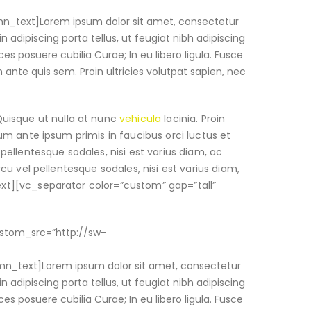
mn_text]Lorem ipsum dolor sit amet, consectetur
in adipiscing porta tellus, ut feugiat nibh adipiscing
ces posuere cubilia Curae; In eu libero ligula. Fusce
m ante quis sem. Proin ultricies volutpat sapien, nec
Quisque ut nulla at nunc
vehicula
lacinia. Proin
ulum ante ipsum primis in faucibus orci luctus et
 pellentesque sodales, nisi est varius diam, ac
rcu vel pellentesque sodales, nisi est varius diam,
text][vc_separator color=”custom” gap=”tall”
ustom_src=”http://sw-
mn_text]Lorem ipsum dolor sit amet, consectetur
in adipiscing porta tellus, ut feugiat nibh adipiscing
ces posuere cubilia Curae; In eu libero ligula. Fusce