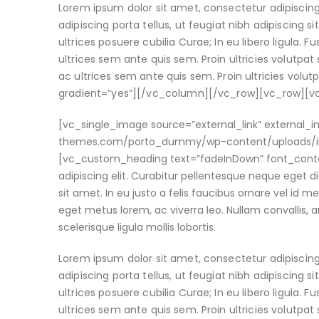
Lorem ipsum dolor sit amet, consectetur adipiscing
adipiscing porta tellus, ut feugiat nibh adipiscing s
ultrices posuere cubilia Curae; In eu libero ligula. 
ultrices sem ante quis sem. Proin ultricies volutpat s
ac ultrices sem ante quis sem. Proin ultricies volu
gradient=”yes”][/vc_column][/vc_row][vc_row][
[vc_single_image source=”external_link” external
themes.com/porto_dummy/wp-content/uploads/ima
[vc_custom_heading text=”fadeInDown” font_contai
adipiscing elit. Curabitur pellentesque neque eget 
sit amet. In eu justo a felis faucibus ornare vel id m
eget metus lorem, ac viverra leo. Nullam convallis, a
scelerisque ligula mollis lobortis.
Lorem ipsum dolor sit amet, consectetur adipiscing
adipiscing porta tellus, ut feugiat nibh adipiscing s
ultrices posuere cubilia Curae; In eu libero ligula. 
ultrices sem ante quis sem. Proin ultricies volutpat s