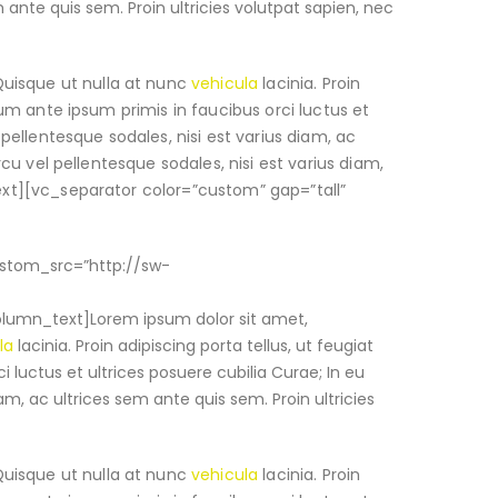
m ante quis sem. Proin ultricies volutpat sapien, nec
Quisque ut nulla at nunc
vehicula
lacinia. Proin
ulum ante ipsum primis in faucibus orci luctus et
 pellentesque sodales, nisi est varius diam, ac
rcu vel pellentesque sodales, nisi est varius diam,
text][vc_separator color=”custom” gap=”tall”
ustom_src=”http://sw-
lumn_text]Lorem ipsum dolor sit amet,
la
lacinia. Proin adipiscing porta tellus, ut feugiat
i luctus et ultrices posuere cubilia Curae; In eu
iam, ac ultrices sem ante quis sem. Proin ultricies
Quisque ut nulla at nunc
vehicula
lacinia. Proin