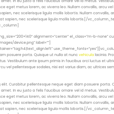
it amet. In eu justo a felis faucibus ornare vel id metus. Vestib
Fusce eget metus lorem, ac viverra leo. Nullam convallis, arcu vel
apien, nec scelerisque ligula mollis lobortis. Nullam convallis, a
tpat sapien, nec scelerisque ligula mollis lobortis.[/vc_column_
vc_column]
_img_size=”200×140″ alignment=”center” el_class=”m-b-none” c
ges/device.png” label=””]
ainer=”tag:h4|text_align:left” use_theme_fonts=”yes”][vc_col
diam posuere porta. Quisque ut nulla at nunc
vehicula
lacinia. Pro
etus. Vestibulum ante ipsum primis in faucibus orci luctus et ultri
rcu vel pellentesque sodales, nisi est varius diam, ac ultrices se
 elit. Curabitur pellentesque neque eget diam posuere porta. 
it amet. In eu justo a felis faucibus ornare vel id metus. Vestib
Fusce eget metus lorem, ac viverra leo. Nullam convallis, arcu vel
apien, nec scelerisque ligula mollis lobortis. Nullam convallis, a
tpat sapien, nec scelerisque ligula mollis lobortis.[/vc_column_