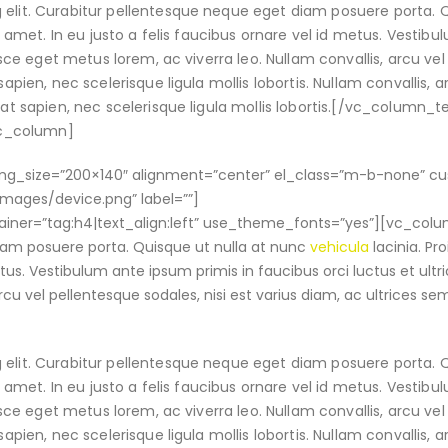
 elit. Curabitur pellentesque neque eget diam posuere porta. 
it amet. In eu justo a felis faucibus ornare vel id metus. Vestib
Fusce eget metus lorem, ac viverra leo. Nullam convallis, arcu vel
apien, nec scelerisque ligula mollis lobortis. Nullam convallis, a
tpat sapien, nec scelerisque ligula mollis lobortis.[/vc_column_
vc_column]
_img_size=”200×140″ alignment=”center” el_class=”m-b-none” c
ges/device.png” label=””]
ner=”tag:h4|text_align:left” use_theme_fonts=”yes”][vc_colu
diam posuere porta. Quisque ut nulla at nunc
vehicula
lacinia. Pro
etus. Vestibulum ante ipsum primis in faucibus orci luctus et ultri
rcu vel pellentesque sodales, nisi est varius diam, ac ultrices se
 elit. Curabitur pellentesque neque eget diam posuere porta. 
it amet. In eu justo a felis faucibus ornare vel id metus. Vestib
Fusce eget metus lorem, ac viverra leo. Nullam convallis, arcu vel
apien, nec scelerisque ligula mollis lobortis. Nullam convallis, a