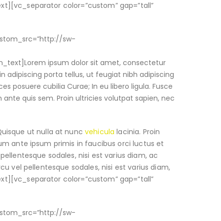
text][vc_separator color=”custom” gap=”tall”
ustom_src=”http://sw-
_text]Lorem ipsum dolor sit amet, consectetur
in adipiscing porta tellus, ut feugiat nibh adipiscing
ces posuere cubilia Curae; In eu libero ligula. Fusce
m ante quis sem. Proin ultricies volutpat sapien, nec
Quisque ut nulla at nunc
vehicula
lacinia. Proin
ulum ante ipsum primis in faucibus orci luctus et
 pellentesque sodales, nisi est varius diam, ac
rcu vel pellentesque sodales, nisi est varius diam,
text][vc_separator color=”custom” gap=”tall”
ustom_src=”http://sw-