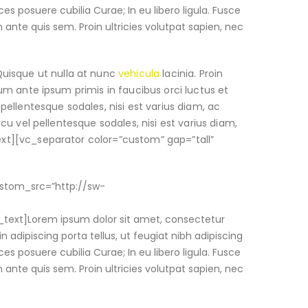
ces posuere cubilia Curae; In eu libero ligula. Fusce
m ante quis sem. Proin ultricies volutpat sapien, nec
Quisque ut nulla at nunc
vehicula
lacinia. Proin
ulum ante ipsum primis in faucibus orci luctus et
 pellentesque sodales, nisi est varius diam, ac
rcu vel pellentesque sodales, nisi est varius diam,
text][vc_separator color=”custom” gap=”tall”
ustom_src=”http://sw-
text]Lorem ipsum dolor sit amet, consectetur
in adipiscing porta tellus, ut feugiat nibh adipiscing
ces posuere cubilia Curae; In eu libero ligula. Fusce
m ante quis sem. Proin ultricies volutpat sapien, nec