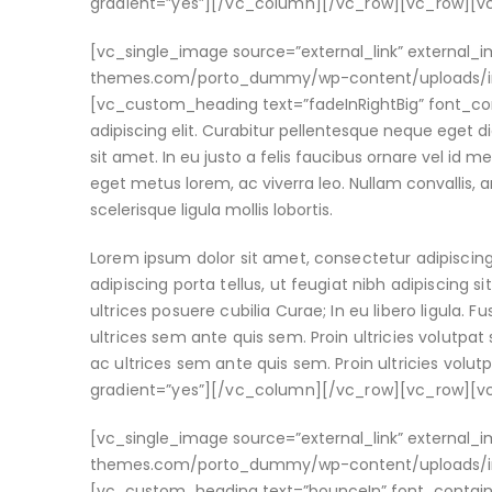
gradient=”yes”][/vc_column][/vc_row][vc_row][
[vc_single_image source=”external_link” external
themes.com/porto_dummy/wp-content/uploads/ima
[vc_custom_heading text=”fadeInRightBig” font_con
adipiscing elit. Curabitur pellentesque neque eget 
sit amet. In eu justo a felis faucibus ornare vel id m
eget metus lorem, ac viverra leo. Nullam convallis, a
scelerisque ligula mollis lobortis.
Lorem ipsum dolor sit amet, consectetur adipiscing
adipiscing porta tellus, ut feugiat nibh adipiscing s
ultrices posuere cubilia Curae; In eu libero ligula. 
ultrices sem ante quis sem. Proin ultricies volutpat s
ac ultrices sem ante quis sem. Proin ultricies volu
gradient=”yes”][/vc_column][/vc_row][vc_row][
[vc_single_image source=”external_link” external
themes.com/porto_dummy/wp-content/uploads/ima
[vc_custom_heading text=”bounceIn” font_containe