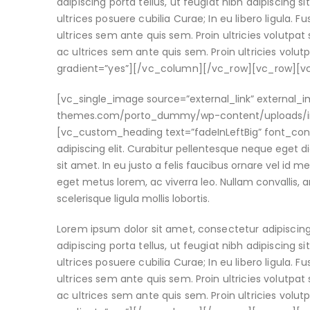
adipiscing porta tellus, ut feugiat nibh adipiscing s
ultrices posuere cubilia Curae; In eu libero ligula. 
ultrices sem ante quis sem. Proin ultricies volutpat s
ac ultrices sem ante quis sem. Proin ultricies volu
gradient=”yes”][/vc_column][/vc_row][vc_row][
[vc_single_image source=”external_link” external
themes.com/porto_dummy/wp-content/uploads/ima
[vc_custom_heading text=”fadeInLeftBig” font_cont
adipiscing elit. Curabitur pellentesque neque eget 
sit amet. In eu justo a felis faucibus ornare vel id m
eget metus lorem, ac viverra leo. Nullam convallis, a
scelerisque ligula mollis lobortis.
Lorem ipsum dolor sit amet, consectetur adipiscing
adipiscing porta tellus, ut feugiat nibh adipiscing s
ultrices posuere cubilia Curae; In eu libero ligula. 
ultrices sem ante quis sem. Proin ultricies volutpat s
ac ultrices sem ante quis sem. Proin ultricies volu