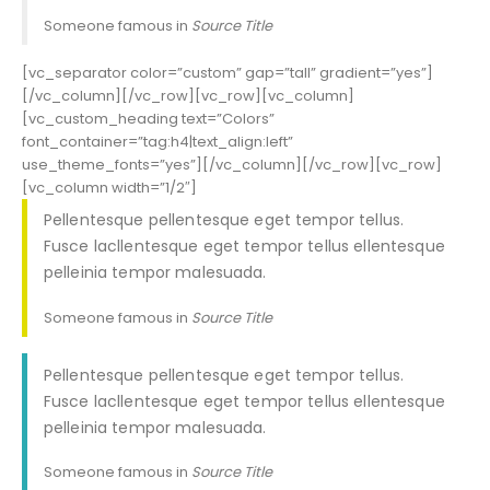
Someone famous in
Source Title
[vc_separator color=”custom” gap=”tall” gradient=”yes”]
[/vc_column][/vc_row][vc_row][vc_column]
[vc_custom_heading text=”Colors”
font_container=”tag:h4|text_align:left”
use_theme_fonts=”yes”][/vc_column][/vc_row][vc_row]
[vc_column width=”1/2″]
Pellentesque pellentesque eget tempor tellus.
Fusce lacllentesque eget tempor tellus ellentesque
pelleinia tempor malesuada.
Someone famous in
Source Title
Pellentesque pellentesque eget tempor tellus.
Fusce lacllentesque eget tempor tellus ellentesque
pelleinia tempor malesuada.
Someone famous in
Source Title