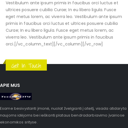
Vestibulum ante ipsum primis in faucibus orci luctus et
ultrices posuere cubilia Curae; In eu libero ligula. Fusce
eget metus lorem, ac viverra leo. Vestibulum ante ipsum
primis in faucibus orci luctus et ultrices posuere cubilia
Curae; In eu libero ligula. Fusce eget metus lorem, ac
viverra leo. Vestibulum ante ipsum primis in faucibus
orci.[/vc_column_text][/vc_column][/vc_row]
Get In Touch
APIE MUS
Esame besivystanti įmonė, nuolat žvelgianti į ateitį, visada atidaryta
naujoms idėjoms bei ieškanti plataus bendradarbiavimo įvairiose
ekonomikos srityse.