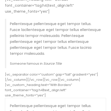
font_container=”tag:h4|text_align:left”
use_theme_fonts=”yes”]
Pellentesque pellentesque eget tempor tellus.
Fusce lacllentesque eget tempor tellus ellentesque
pelleinia tempor malesuada. Pellentesque
pellentesque eget tempor tellus ellentesque
pellentesque eget tempor tellus. Fusce lacinia
tempor malesuada.
Someone famous in
Source Title
[vc_separator color=”custom” gap=”tall” gradient=”yes”]
[/vc_column][/vc_row][vc_row][vc_column]
[vc_custom_heading text=”With Borders”
font_container=”tag:h4|text_align:left”
use_theme_fonts=”yes”]
Pellentesque pellentesque eget tempor tellus.