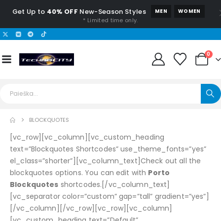
Get Up to
40% OFF
New-Season Styles
MEN
WOMEN
* Limited time only.
0
BLOCKQUOTES
[vc_row][vc_column][vc_custom_heading
text=”Blockquotes Shortcodes” use_theme_fonts=”yes”
el_class=”shorter”][vc_column_text]Check out all the
blockquotes options. You can edit with
Porto
Blockquotes
shortcodes.[/vc_column_text]
[vc_separator color=”custom” gap=”tall” gradient=”yes”]
[/vc_column][/vc_row][vc_row][vc_column]
[vc_custom_heading text=”Default”