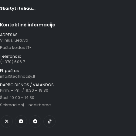
Skaityti toliau...
Kontaktinė informacija
ADRESAS:
Vilnius, Lietuva
Pašto kodas LT-
Telefonas:
(+370) 606 7
El. paštas:
info@technocity.lt
DARBO DIENOS / VALANDOS
Pirm.
–
Pn. / 9:30
–
19:30
Šest. 10:00
–
14:30
Sekmadienį
–
nedirbame.