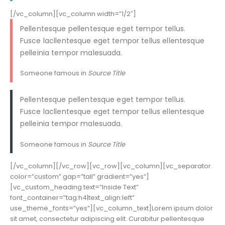
[/vc_column][vc_column width=”1/2″]
Pellentesque pellentesque eget tempor tellus.
Fusce lacllentesque eget tempor tellus ellentesque
pelleinia tempor malesuada.
Someone famous in
Source Title
Pellentesque pellentesque eget tempor tellus.
Fusce lacllentesque eget tempor tellus ellentesque
pelleinia tempor malesuada.
Someone famous in
Source Title
[/vc_column][/vc_row][vc_row][vc_column][vc_separator
color=”custom” gap=”tall” gradient=”yes”]
[vc_custom_heading text=”Inside Text”
font_container=”tag:h4|text_align:left”
use_theme_fonts=”yes”][vc_column_text]Lorem ipsum dolor
sit amet, consectetur adipiscing elit. Curabitur pellentesque