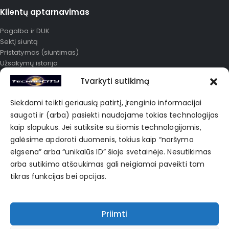
Klientų aptarnavimas
Pagalba ir DUK
Sektį siuntą
Pristatymas (siuntimas)
Užsakymų istorija
Išplėstinė paieška
Tvarkyti sutikimą
Mano paskyra
Karjera
Siekdami teikti geriausią patirtį, įrenginio informacijai
Apie mus
saugoti ir (arba) pasiekti naudojame tokias technologijas
Korporatyvinė prekyba
kaip slapukus. Jei sutiksite su šiomis technologijomis,
Privatumo politika
galėsime apdoroti duomenis, tokius kaip “naršymo
elgsena” arba “unikalūs ID” šioje svetainėje. Nesutikimas
POPULIARIAUSIOS ŽYMĖS
arba sutikimo atšaukimas gali neigiamai paveikti tam
tikras funkcijas bei opcijas.
Bag
Black
Blue
Clothes
Fashion
Hub
Jean
Shirt
Skirt
Sports
Sweater
Winter
Priimti