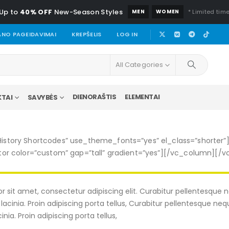
Up to
40% OFF
New-Season Styles
MEN
WOMEN
* Limited time
NO PAGEIDAVIMAI
KREPŠELIS
LOG IN
All Categories
DIENORAŠTIS
ELEMENTAI
TAI
SAVYBĖS
tory Shortcodes” use_theme_fonts=”yes” el_class=”shorter”
or color=”custom” gap=”tall” gradient=”yes”][/vc_column][/
r sit amet, consectetur adipiscing elit. Curabitur pellentesque
lacinia. Proin adipiscing porta tellus, Curabitur pellentesque n
nia. Proin adipiscing porta tellus,