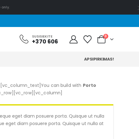
 only.
0
SUSISIEKITE
+370 606
APSIPIRKIMAS!
][vc_column_text]You can build with
Porto
vc_row][vc_row][vc_column]
 neque eget diam posuere porta. Quisque ut nulla
eque eget diam posuere porta. Quisque ut nulla at