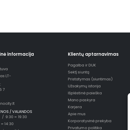
inė informacija
Klientų aptarnavimas
Pagalba ir DUK
etuva
Sektį siuntą
as LT-
Pristatymas (siuntimas)
:
Užsakymų istorija
6 7
Išplėstinė paieška
Mano paskyra
ocity.lt
Karjera
ENOS / VALANDOS
Apie mus
 / 9:30
–
19:30
Korporatyvinė prekyba
0
–
14:30
Privatumo politika