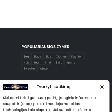
POPULIARIAUSIOS ŽYMĖS
Bag
Black
Blue
Clothes
Fashion
Hub
Jean
Shirt
Skirt
Sports
Sweater
Winter
Tvarkyti sutikimą
Siekdami teikti geriausią patirtį, įrenginio informacijai
saugoti ir (arba) pasiekti naudojame tokias
technologijas kaip slapukus. Jei sutiksite su šiomis