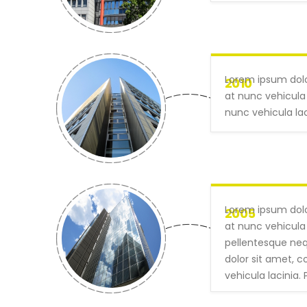
Lorem ipsum dolo
2010
at nunc vehicula 
nunc vehicula lac
Lorem ipsum dolo
2005
at nunc vehicula 
pellentesque nequ
dolor sit amet, c
vehicula lacinia. 