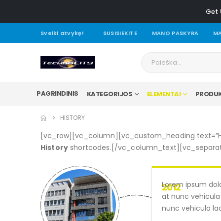
Get 
Sveiki atvykę!
SUSISIEKITE
MANO PASKYRA
MA
PAGRINDINIS
KATEGORIJOS
ELEMENTAI
PRODUK
HISTORY
[vc_row][vc_column][vc_custom_heading text=”His
History
shortcodes.[/vc_column_text][vc_separat
Lorem ipsum dolo
2012
at nunc vehicula 
nunc vehicula laci