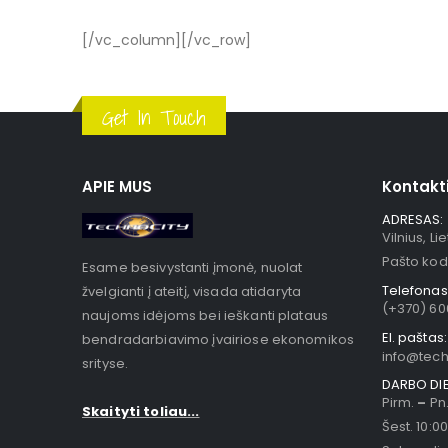
[/vc_column][/vc_row]
Get In Touch
APIE MUS
Kontakt
ADRESAS:
Vilnius, Li
Pašto kod
Esame besivystanti įmonė, nuolat
Telefonas
žvelgianti į ateitį, visada atidaryta
(+370) 60
naujoms idėjoms bei ieškanti plataus
El. paštas:
bendradarbiavimo įvairiose ekonomikos
info@techn
srityse.
DARBO DI
Pirm.
–
Pn.
Skaityti toliau...
Šest. 10:0