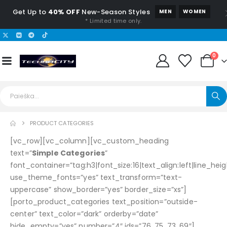
Get Up to
40% OFF
New-Season Styles
MEN
WOMEN
* Limited time only.
0
PRODUCT CATEGORIES
[vc_row][vc_column][vc_custom_heading
text=”
Simple Categories
”
font_container=”tag:h3|font_size:16|text_align:left|line_heigh
use_theme_fonts=”yes” text_transform=”text-
uppercase” show_border=”yes” border_size=”xs”]
[porto_product_categories text_position=”outside-
center” text_color=”dark” orderby=”date”
hide_empty=”yes” number=”4″ ids=”76, 75, 73, 69″]