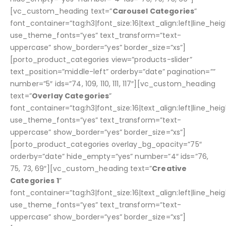
[vc_custom_heading text=”
Carousel Categories
”
font_container=”tag:h3|font_size:16|text_align:left|line_heigh
use_theme_fonts=”yes” text_transform=”text-
uppercase” show_border=”yes” border_size=”xs”]
[porto_product_categories view=”products-slider”
text_position=”middle-left” orderby=”date” pagination=””
number=”5″ ids=”74, 109, 110, 111, 117″][vc_custom_heading
text=”
Overlay Categories
”
font_container=”tag:h3|font_size:16|text_align:left|line_heigh
use_theme_fonts=”yes” text_transform=”text-
uppercase” show_border=”yes” border_size=”xs”]
[porto_product_categories overlay_bg_opacity=”75″
orderby=”date” hide_empty=”yes” number=”4″ ids=”76,
75, 73, 69″][vc_custom_heading text=”
Creative
Categories 1
”
font_container=”tag:h3|font_size:16|text_align:left|line_heigh
use_theme_fonts=”yes” text_transform=”text-
uppercase” show_border=”yes” border_size=”xs”]