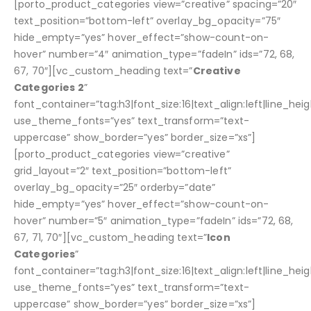
[porto_product_categories view=”creative” spacing=”20″
text_position=”bottom-left” overlay_bg_opacity=”75″
hide_empty=”yes” hover_effect=”show-count-on-
hover” number=”4″ animation_type=”fadeIn” ids=”72, 68,
67, 70″][vc_custom_heading text=”
Creative
Categories 2
”
font_container=”tag:h3|font_size:16|text_align:left|line_heigh
use_theme_fonts=”yes” text_transform=”text-
uppercase” show_border=”yes” border_size=”xs”]
[porto_product_categories view=”creative”
grid_layout=”2″ text_position=”bottom-left”
overlay_bg_opacity=”25″ orderby=”date”
hide_empty=”yes” hover_effect=”show-count-on-
hover” number=”5″ animation_type=”fadeIn” ids=”72, 68,
67, 71, 70″][vc_custom_heading text=”
Icon
Categories
”
font_container=”tag:h3|font_size:16|text_align:left|line_heigh
use_theme_fonts=”yes” text_transform=”text-
uppercase” show_border=”yes” border_size=”xs”]