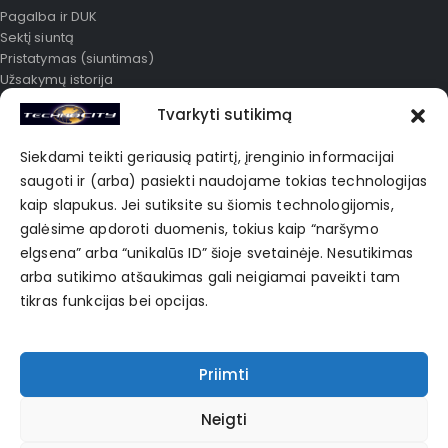
Pagalba ir DUK
Sektį siuntą
Pristatymas (siuntimas)
Užsakymų istorija
Išplėstinė paieška
Tvarkyti sutikimą
Mano paskyra
Karjera
Siekdami teikti geriausią patirtį, įrenginio informacijai
Apie mus
saugoti ir (arba) pasiekti naudojame tokias technologijas
Korporatyvinė prekyba
kaip slapukus. Jei sutiksite su šiomis technologijomis,
Privatumo politika
galėsime apdoroti duomenis, tokius kaip “naršymo
elgsena” arba “unikalūs ID” šioje svetainėje. Nesutikimas
POPULIARIAUSIOS ŽYMĖS
arba sutikimo atšaukimas gali neigiamai paveikti tam
tikras funkcijas bei opcijas.
Bag
Black
Blue
Clothes
Fashion
Hub
Jean
Shirt
Skirt
Sports
Sweater
Winter
Priimti
Neigti
E-Prekyba 2024. Visos teisės saugomos