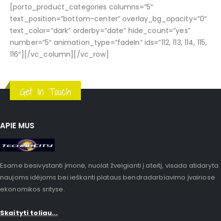
[porto_product_categories columns=”5″
text_position=”bottom-center” overlay_bg_opacity=”0″
text_color=”dark” orderby=”date” hide_count=”yes”
number=”5″ animation_type=”fadeIn” ids=”112, 113, 114, 115,
116″][/vc_column][/vc_row]
Get In Touch
APIE MUS
Esame besivystanti įmonė, nuolat žvelgianti į ateitį, visada atidaryta
naujoms idėjoms bei ieškanti plataus bendradarbiavimo įvairiose
ekonomikos srityse.
Skaityti toliau...