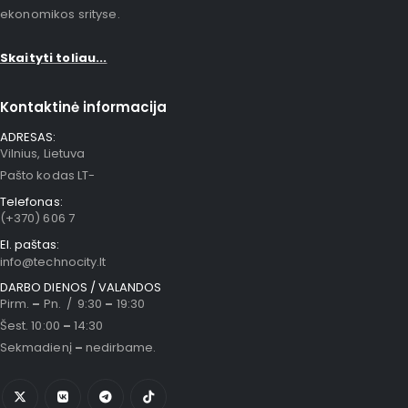
ekonomikos srityse.
Skaityti toliau...
Kontaktinė informacija
ADRESAS:
Vilnius, Lietuva
Pašto kodas LT-
Telefonas:
(+370) 606 7
El. paštas:
info@technocity.lt
DARBO DIENOS / VALANDOS
Pirm.
–
Pn. / 9:30
–
19:30
Šest. 10:00
–
14:30
Sekmadienį
–
nedirbame.