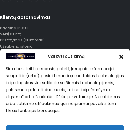
Klientų aptarnavimas
Pagalba ir DUK
Sektį siuntą
Pristatymas (siuntimas)
Užsakymų istorija
Išplėstinė paieška
Tvarkyti sutikimą
Mano paskyra
Karjera
Siekdami teikti geriausią patirtį, įrenginio informacijai
Apie mus
saugoti ir (arba) pasiekti naudojame tokias technologijas
Korporatyvinė prekyba
kaip slapukus. Jei sutiksite su šiomis technologijomis,
Privatumo politika
galėsime apdoroti duomenis, tokius kaip “naršymo
elgsena” arba “unikalūs ID” šioje svetainėje. Nesutikimas
POPULIARIAUSIOS ŽYMĖS
arba sutikimo atšaukimas gali neigiamai paveikti tam
tikras funkcijas bei opcijas.
Bag
Black
Blue
Clothes
Fashion
Hub
Jean
Shirt
Skirt
Sports
Sweater
Winter