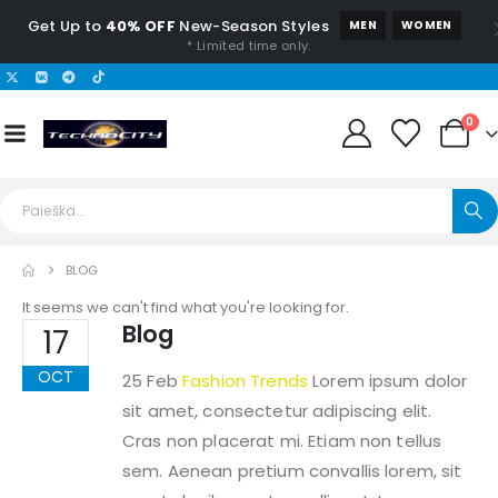
Get Up to
40% OFF
New-Season Styles
MEN
WOMEN
* Limited time only.
0
BLOG
It seems we can't find what you're looking for.
Blog
17
OCT
25 Feb
Fashion Trends
Lorem ipsum dolor
sit amet, consectetur adipiscing elit.
Cras non placerat mi. Etiam non tellus
sem. Aenean pretium convallis lorem, sit