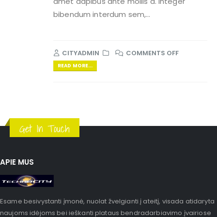
amet dapibus ante mollis a. Integer
bibendum interdum sem,...
CITYADMIN
COMMENTS OFF
READ MORE...
Get In Touch
APIE MUS
Esame besivystanti įmonė, nuolat žvelgianti į ateitį, visada atidaryta
naujoms idėjoms bei ieškanti plataus bendradarbiavimo įvairiose