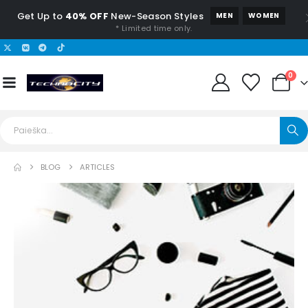
Get Up to
40% OFF
New-Season Styles
MEN
WOMEN
* Limited time only.
0
BLOG
ARTICLES