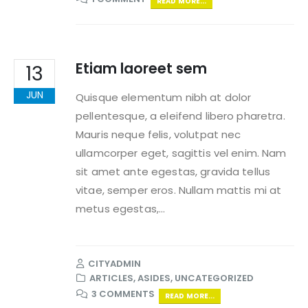
READ MORE...
Etiam laoreet sem
13
JUN
Quisque elementum nibh at dolor
pellentesque, a eleifend libero pharetra.
Mauris neque felis, volutpat nec
ullamcorper eget, sagittis vel enim. Nam
sit amet ante egestas, gravida tellus
vitae, semper eros. Nullam mattis mi at
metus egestas,...
CITYADMIN
ARTICLES
,
ASIDES
,
UNCATEGORIZED
3 COMMENTS
READ MORE...