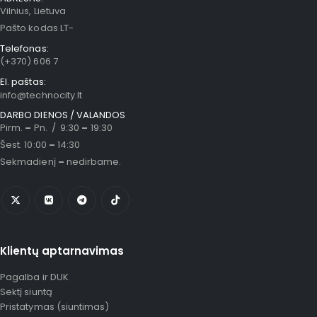
Vilnius, Lietuva
Pašto kodas LT-
Telefonas:
(+370) 606 7
El. paštas:
info@technocity.lt
DARBO DIENOS / VALANDOS
Pirm.
–
Pn. / 9:30
–
19:30
Šest. 10:00
–
14:30
Sekmadienį
–
nedirbame.
Klientų aptarnavimas
Pagalba ir DUK
Sektį siuntą
Pristatymas (siuntimas)