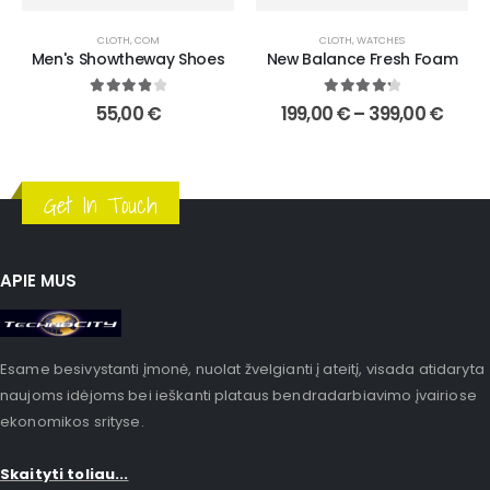
CLOTH
,
WATCHES
CLOTH
,
WATCHES
New Balance Fresh Foam
Panelled Lace-Up Sneakers
4.33
out of 5
4.00
out of 5
199,00
€
–
399,00
€
101,00
€
–
111,00
€
Get In Touch
APIE MUS
Esame besivystanti įmonė, nuolat žvelgianti į ateitį, visada atidaryta
naujoms idėjoms bei ieškanti plataus bendradarbiavimo įvairiose
ekonomikos srityse.
Skaityti toliau...