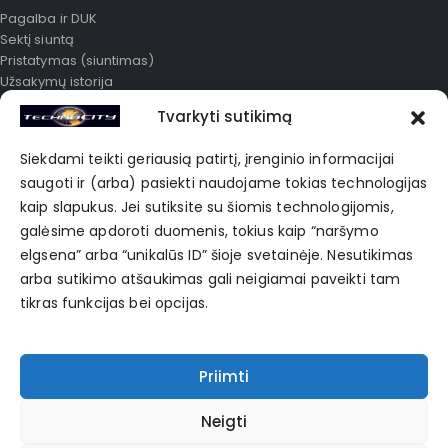
Pagalba ir DUK
Sektį siuntą
Pristatymas (siuntimas)
Užsakymų istorija
Išplėstinė paieška
Tvarkyti sutikimą
Mano paskyra
Karjera
Siekdami teikti geriausią patirtį, įrenginio informacijai
Apie mus
saugoti ir (arba) pasiekti naudojame tokias technologijas
Korporatyvinė prekyba
kaip slapukus. Jei sutiksite su šiomis technologijomis,
Privatumo politika
galėsime apdoroti duomenis, tokius kaip “naršymo
elgsena” arba “unikalūs ID” šioje svetainėje. Nesutikimas
POPULIARIAUSIOS ŽYMĖS
arba sutikimo atšaukimas gali neigiamai paveikti tam
tikras funkcijas bei opcijas.
Bag
Black
Blue
Clothes
Fashion
Hub
Jean
Shirt
Skirt
Sports
Sweater
Winter
Priimti
Neigti
E-Prekyba 2024. Visos teisės saugomos