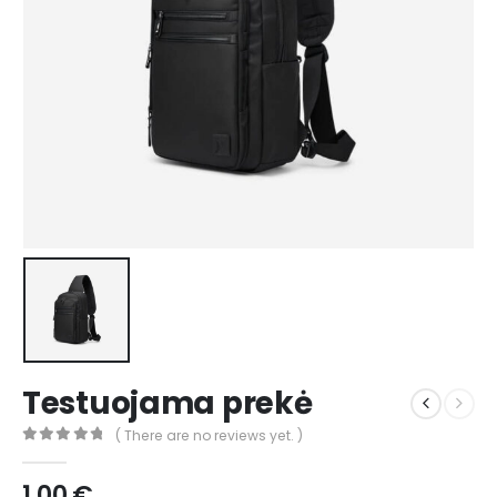
Testuojama prekė
( There are no reviews yet. )
0
out of 5
1,00
€