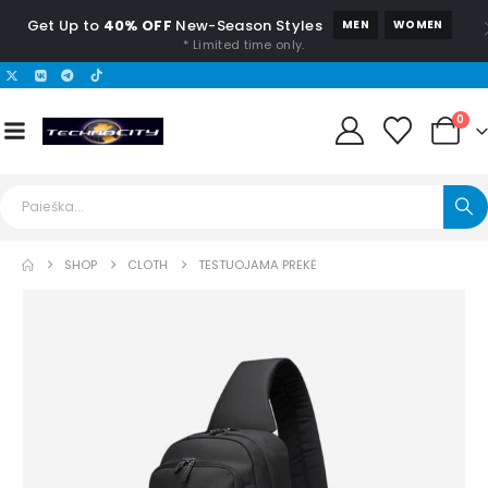
Get Up to
40% OFF
New-Season Styles
MEN
WOMEN
* Limited time only.
0
SHOP
CLOTH
TESTUOJAMA PREKĖ