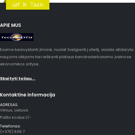
Get In Touch
APIE MUS
Esame besivystanti įmonė, nuolat žvelgianti į ateitį, visada atidaryta
naujoms idėjoms bei ieškanti plataus bendradarbiavimo įvairiose
ekonomikos srityse.
Skaityti toliau...
Kontaktinė informacija
ADRESAS:
Vilnius, Lietuva
Pašto kodas LT-
Telefonas:
(+370) 606 7