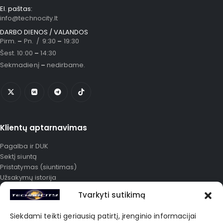
El. paštas:
info@technocity.lt
DARBO DIENOS / VALANDOS
Pirm.
–
Pn. / 9:30
–
19:30
Šest. 10:00
–
14:30
Sekmadienį
–
nedirbame.
Klientų aptarnavimas
Pagalba ir DUK
Sektį siuntą
Pristatymas (siuntimas)
Užsakymų istorija
Išplėstinė paieška
Tvarkyti sutikimą
Mano paskyra
Karjera
Siekdami teikti geriausią patirtį, įrenginio informacijai
Apie mus