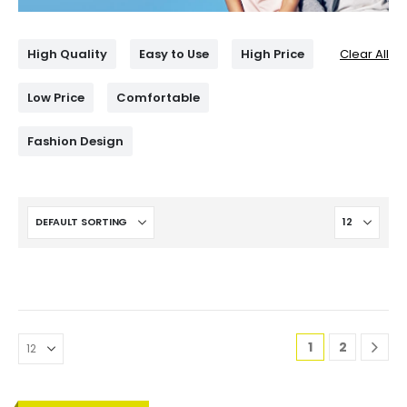
High Quality
Easy to Use
High Price
Clear All
Low Price
Comfortable
Fashion Design
1
2