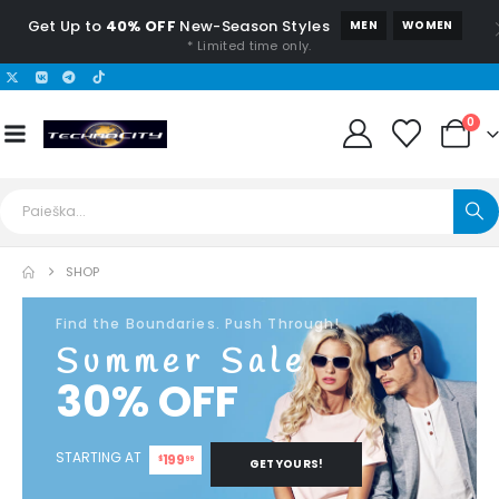
Get Up to
40% OFF
New-Season Styles
MEN
WOMEN
* Limited time only.
0
SHOP
Find the Boundaries. Push Through!
Summer Sale
30% OFF
STARTING AT
199
$
99
GET YOURS!